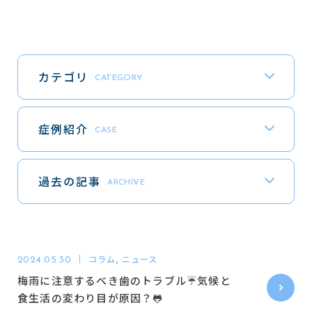
東梅田駅4番出口直結(コフレ梅田3階)
カテゴリ
CATEGORY
診療予約
WEB
症例紹介
CASE
電話で問い合わせる
06-6311-1971
TEL
過去の記事
ARCHIVE
診療時間
月
火
水
木
金
土
日
祝
コラム, ニュース
2024.05.30
8:00 - 18:30
梅雨に注意するべき歯のトラブル☔気候と
診療の受付は18:00までに完了してください
※
食生活の変わり目が原因？🐸