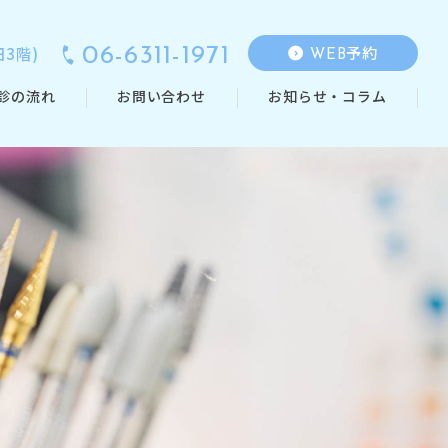
予約
3階)
06-6311-1971
WEB
診の流れ
お問い合わせ
お知らせ・コラム
審美治療
タッフ紹介
ホワイトニング
歯茎の治療
クリーニング・
予防
ライ
オールオン4