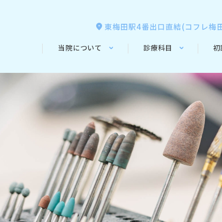
東梅田駅4番出口直結(コフレ梅田
当院について
診療科目
初
ABOUT
OUR CARE
医院概要
インプラント
当院の特徴
診療時間・アクセス
精密根管治療
歯科医師・ス
よくある質問
歯周病治療
一般歯科・
咬合治療
矯正治療・インビザ
ン