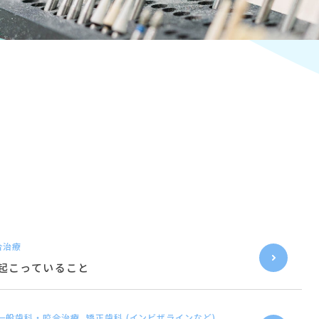
合治療
起こっていること
 一般歯科・咬合治療, 矯正歯科 (インビザラインなど)