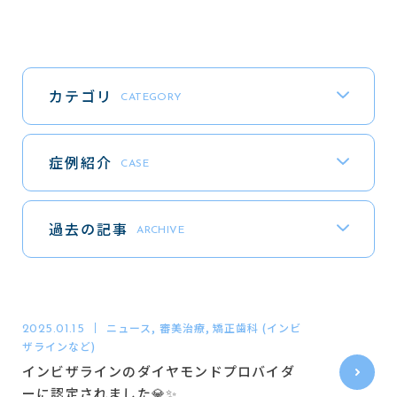
東梅田駅4番出口直結(コフレ梅田3階)
カテゴリ
CATEGORY
診療予約
WEB
症例紹介
CASE
電話で問い合わせる
06-6311-1971
TEL
過去の記事
ARCHIVE
診療時間
月
火
水
木
金
土
日
祝
ニュース, 審美治療, 矯正歯科 (インビ
2025.01.15
8:00 - 18:30
ザラインなど)
診療の受付は18:00までに完了してください
※
インビザラインのダイヤモンドプロバイダ
ーに認定されました💎✨