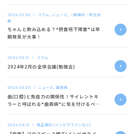
予約状況
コラム, ニュース, 一般歯科・咬合治
2024.02.26
療
ちゃんと飲み込める？❝摂食嚥下障害❞は早
期発見が大事！
コラム
2024.02.21
2024年2月の全体会議(勉強会)
ニュース, 歯周病
2024.02.20
歯(口腔)と免疫力の関係性！サイレントキ
ラーと呼ばれる❝歯周病❞に気を付けるべき
理由👻
矯正歯科 (インビザラインなど)
2024.02.16
【症例】マウスピース矯正(インビザライ