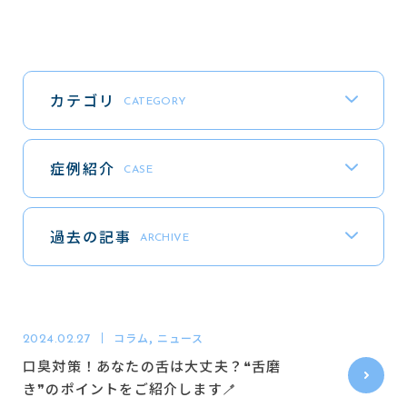
東梅田駅4番出口直結(コフレ梅田3階)
カテゴリ
CATEGORY
診療予約
WEB
症例紹介
CASE
電話で問い合わせる
06-6311-1971
TEL
過去の記事
ARCHIVE
診療時間
月
火
水
木
金
土
日
祝
コラム, ニュース
2024.02.27
8:00 - 18:30
口臭対策！あなたの舌は大丈夫？❝舌磨
診療の受付は18:00までに完了してください
※
き❞のポイントをご紹介します🪥