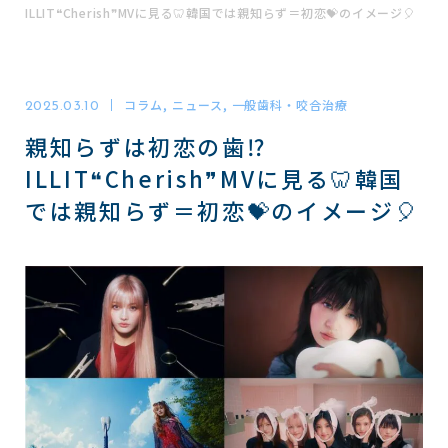
ILLIT❝Cherish❞MVに見る🦷韓国では親知らず＝初恋💝のイメージ🎈
東梅田駅4番出口直結(コフレ梅田3階)
コラム, ニュース, 一般歯科・咬合治療
2025.03.10
診療予約
親知らずは初恋の歯⁉️
WEB
ILLIT❝Cherish❞MVに見る🦷韓国
では親知らず＝初恋💝のイメージ🎈
電話で問い合わせる
06-6311-1971
TEL
診療時間
月
火
水
木
金
土
日
祝
8:00 - 18:30
診療の受付は18:00までに完了してください
※