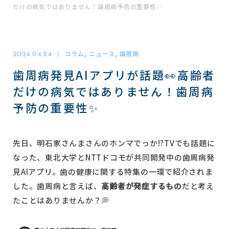
だけの病気ではありません！歯周病予防の重要性✨
東梅田駅4番出口直結(コフレ梅田3階)
コラム, ニュース, 歯周病
2024.04.24
診療予約
歯周病発見AIアプリが話題👀高齢者
WEB
だけの病気ではありません！歯周病
予防の重要性✨
電話で問い合わせる
06-6311-1971
TEL
先日、明石家さんまさんのホンマでっか!?TVでも話題に
なった、東北大学とNTTドコモが共同開発中の歯周病発
診療時間
月
火
水
木
金
土
日
祝
見AIアプリ。歯の健康に関する特集の一環で紹介されま
した。歯周病と言えば、
高齢者が発症するもの
だと考え
8:00 - 18:30
たことはありませんか？💭
診療の受付は18:00までに完了してください
※