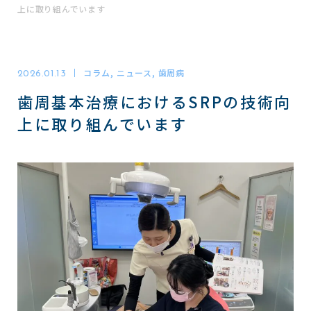
上に取り組んでいます
東梅田駅4番出口直結(コフレ梅田3階)
コラム, ニュース, 歯周病
2026.01.13
診療予約
歯周基本治療におけるSRPの技術向
WEB
上に取り組んでいます
電話で問い合わせる
06-6311-1971
TEL
診療時間
月
火
水
木
金
土
日
祝
8:00 - 18:30
診療の受付は18:00までに完了してください
※