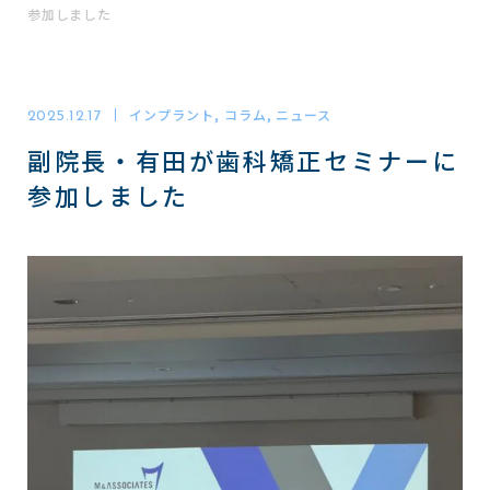
参加しました
東梅田駅4番出口直結(コフレ梅田3階)
インプラント, コラム, ニュース
2025.12.17
診療予約
副院長・有田が歯科矯正セミナーに
WEB
参加しました
電話で問い合わせる
06-6311-1971
TEL
診療時間
月
火
水
木
金
土
日
祝
8:00 - 18:30
診療の受付は18:00までに完了してください
※