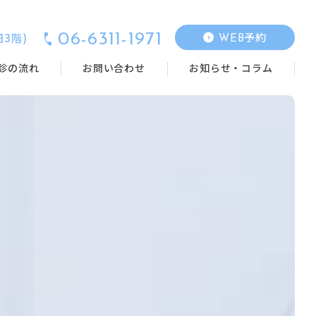
予約
3階)
06-6311-1971
WEB
診の流れ
お問い合わせ
お知らせ・コラム
審美治療
タッフ紹介
ホワイトニング
歯茎の治療
クリーニング・
予防
ライ
オールオン4