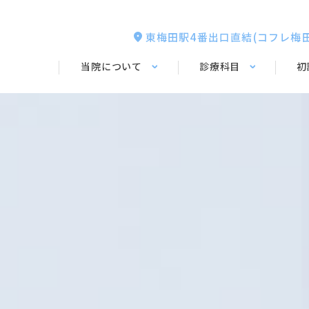
東梅田駅4番出口直結(コフレ梅田
当院について
診療科目
初
ABOUT
OUR CARE
医院概要
インプラント
当院の特徴
診療時間・アクセス
精密根管治療
歯科医師・ス
よくある質問
歯周病治療
一般歯科・
咬合治療
矯正治療・インビザ
ン